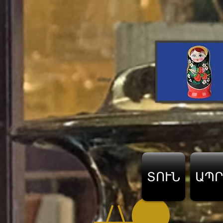
ՏՈՒՆ
ԱՊՐ