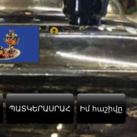
Log In
ՊԱՏԿԵՐԱՍՐԱՀ
Իմ հաշիվը