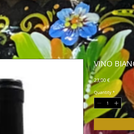
VINO BIAN
սև խավիար, կարմիր խավիար
Price
23,00 €
Quantity
*